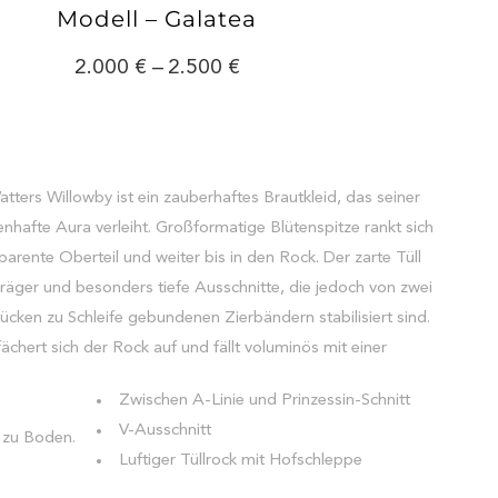
Modell – Galatea
2.000
–
2.500
tters Willowby ist ein zauberhaftes Brautkleid, das seiner
enhafte Aura verleiht. Großformatige Blütenspitze rankt sich
parente Oberteil und weiter bis in den Rock. Der zarte Tüll
Träger und besonders tiefe Ausschnitte, die jedoch von zwei
cken zu Schleife gebundenen Zierbändern stabilisiert sind.
ächert sich der Rock auf und fällt voluminös mit einer
Zwischen A-Linie und Prinzessin-Schnitt
V-Ausschnitt
 zu Boden.
Luftiger Tüllrock mit Hofschleppe