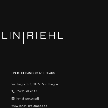
LIN-RIEHL DAS HOCHZEITSHAUS
Vornhäger Str.1, 31655 Stadthagen
05721 98 20 17
[email protected]
www.linriehl-brautmode.de