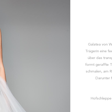
Galatea von Wa
Trägerin eine fe
über das trans
formt geraffte 
schmalen, am Rü
Darunter f
Hofschleppe