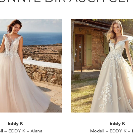
Eddy K
Eddy K
ll – EDDY K – Alana
Modell – EDDY K – 