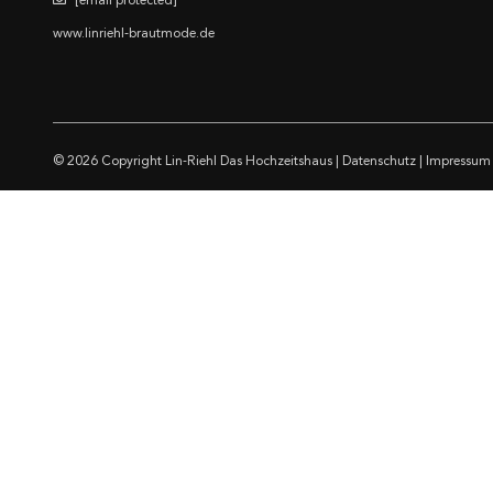
[email protected]
www.linriehl-brautmode.de
© 2026 Copyright
Lin-Riehl Das Hochzeitshaus
|
Datenschutz
|
Impressum