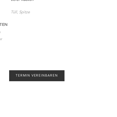
Tüll, Spitze
TEN
e
er
TERMIN VEREINBAREN