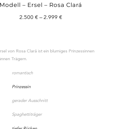
Modell – Ersel – Rosa Clará
2.500
–
2.999
rsel von Rosa Clará ist ein blumiges Prinzessinnen
ünnen Trägern.
romantisch
Prinzessin
gerader Ausschnitt
Spaghettiträger
tiefer Rücken