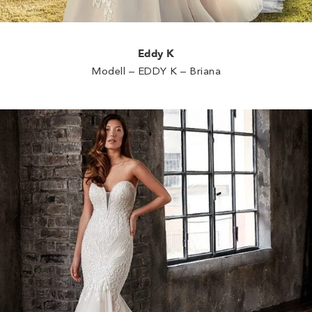
Eddy K
Modell – EDDY K – Briana