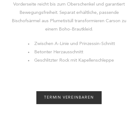
Vorderseite reicht bis zum Oberschenkel und garantiert
Bewegungsfreiheit. Separat erhältliche, passende
Bischofsärmel aus Plumetistüll transformieren Carson zu
einem Boho-Brautkleid.
Zwischen A-Linie und Prinzessin-Schnitt
Betonter Herzausschnitt
Geschlitzter Rock mit Kapellenschleppe
TERMIN VEREINBAREN