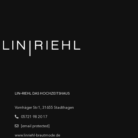
LIN-RIEHL DAS HOCHZEITSHAUS
Vornhäger Str.1, 31655 Stadthagen
05721 98 20 17
[email protected]
www.linriehl-brautmode.de