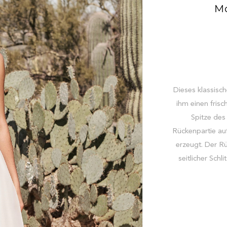
Mo
Dieses klassisch
ihm einen frisc
Spitze des 
Rückenpartie auf
erzeugt. Der Rü
seitlicher Sch