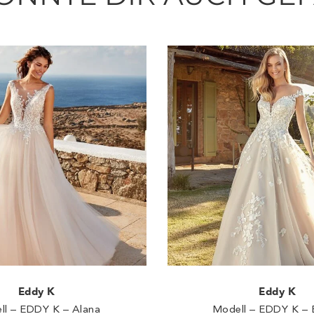
Eddy K
Eddy K
ll – EDDY K – Alana
Modell – EDDY K – 