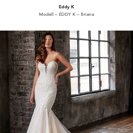
Eddy K
Modell – EDDY K – Briana