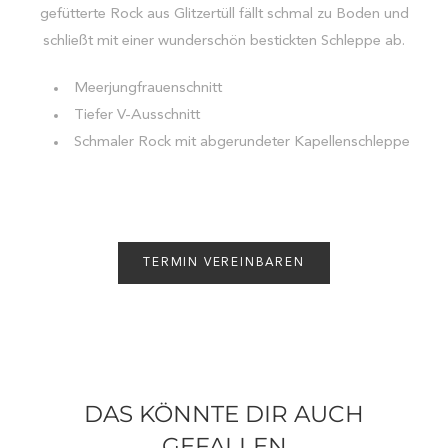
gefütterte Rock aus Glitzertüll fällt schmal zu Boden und
schließt mit einer wunderschön bestickten Schleppe ab.
Meerjungfrauenschnitt
Tiefer V-Ausschnitt
Schmaler Rock mit abgerundeter Kapellenschleppe
TERMIN VEREINBAREN
DAS KÖNNTE DIR AUCH
GEFALLEN