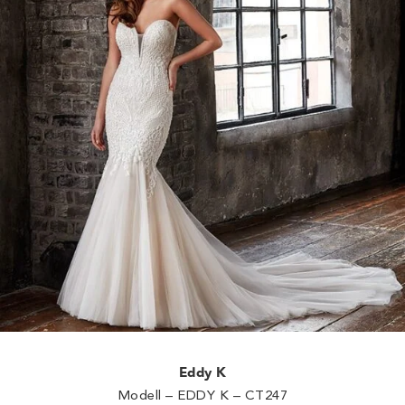
Eddy K
Modell – EDDY K – CT247