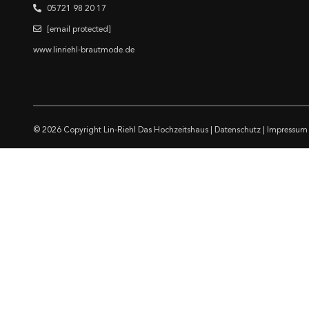
05721 98 20 17
[email protected]
www.linriehl-brautmode.de
© 2026 Copyright
Lin-Riehl Das Hochzeitshaus
|
Datenschutz
|
Impressum