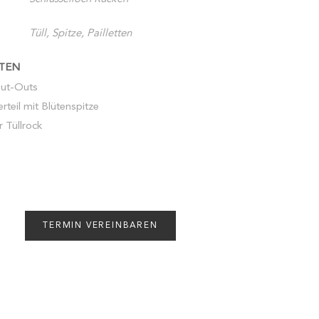
Tüll, Spitze, Pailletten
TEN
Cut-Outs
erteil mit Blütenspitze
r Tüllrock
TERMIN VEREINBAREN