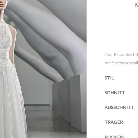
Das Brautkleid 
mit Spitzendetail
STIL
SCHNITT
AUSSCHNITT
TRÄGER
RÜCKEN