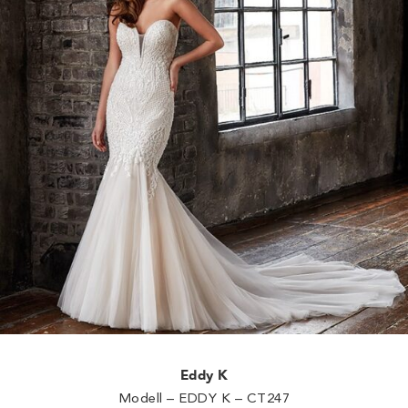
Eddy K
Modell – EDDY K – CT247