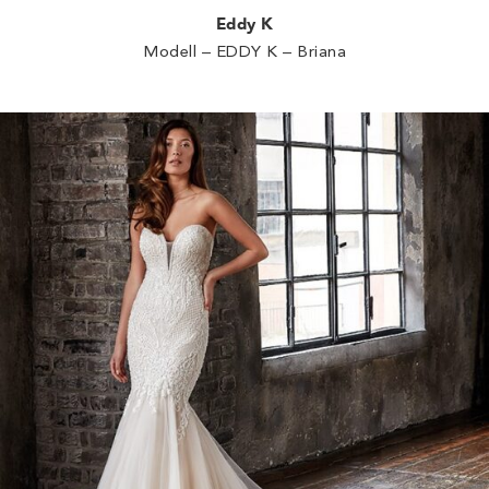
Eddy K
Modell – EDDY K – Briana