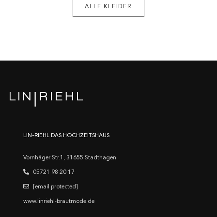
ALLE KLEIDER
LIN-RIEHL DAS HOCHZEITSHAUS
Vornhäger Str.1, 31655 Stadthagen
05721 98 20 17
[email protected]
www.linriehl-brautmode.de