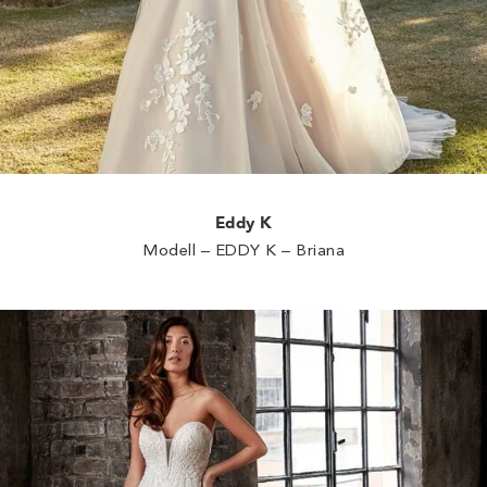
Eddy K
Modell – EDDY K – Briana